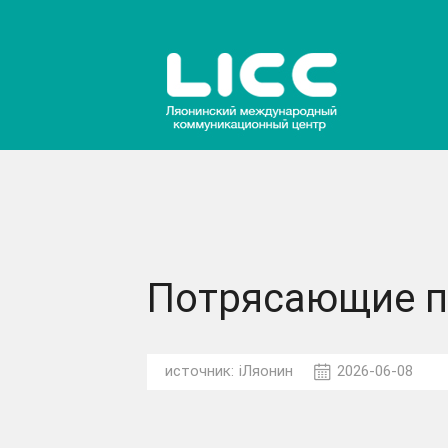
Потрясающие п
источник:
iЛяонин
2026-06-08