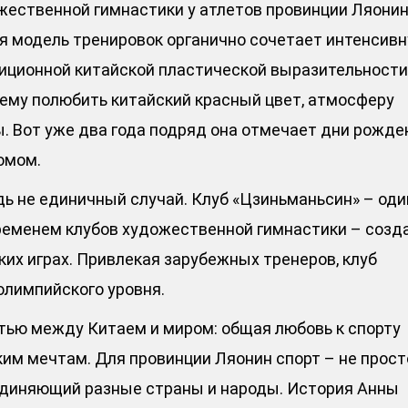
жественной гимнастики у атлетов провинции Ляонин
я модель тренировок органично сочетает интенсив
иционной китайской пластической выразительности
щему полюбить китайский красный цвет, атмосферу
. Вот уже два года подряд она отмечает дни рожде
омом.
ь не единичный случай. Клуб «Цзиньманьсин» – оди
временем клубов художественной гимнастики – созд
ких играх. Привлекая зарубежных тренеров, клуб
олимпийского уровня.
тью между Китаем и миром: общая любовь к спорту
им мечтам. Для провинции Ляонин спорт – не прост
оединяющий разные страны и народы. История Анны