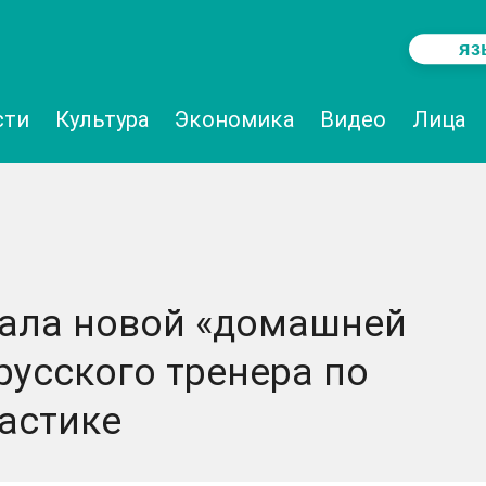
яз
сти
Культура
Эĸономиĸа
Видео
Лица
ала новой «домашней
русского тренера по
астике