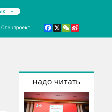
ык
Facebook
X
WeChat
Sina
Спецпроеĸт
Weibo