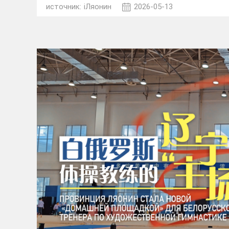
источник:
iЛяонин
2026-05-13