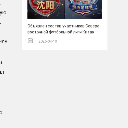
.
ную
.
Объявлен состав участников Северо-
восточной футбольной лиги Китая
ния
2026-04-10
н
ал
о