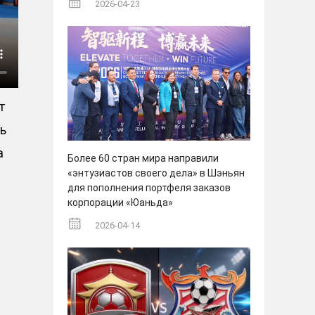
2026-04-23
т
ь
а
Более 60 стран мира направили
«энтузиастов своего дела» в Шэньян
для пополнения портфеля заказов
корпорации «Юаньда»
2026-04-14