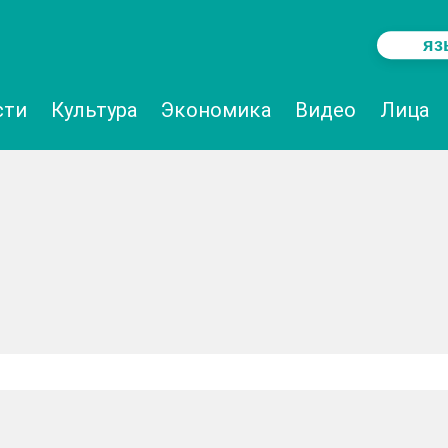
яз
сти
Культура
Эĸономиĸа
Видео
Лица