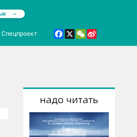
ык
Facebook
X
WeChat
Sina
Спецпроеĸт
Weibo