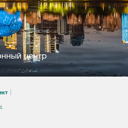
еĸт
d.