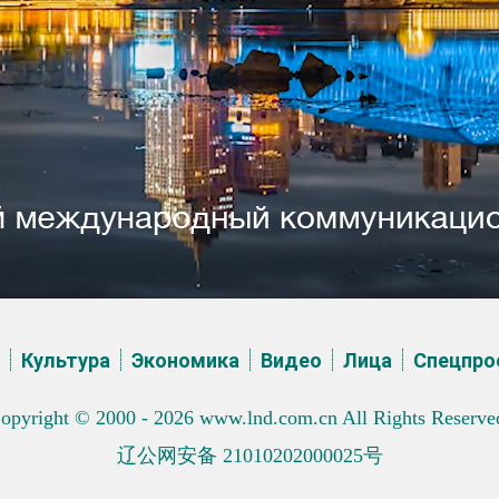
Культура
Эĸономиĸа
Видео
Лица
Спецпро
opyright © 2000 - 2026 www.lnd.com.cn All Rights Reserve
辽公网安备 21010202000025号